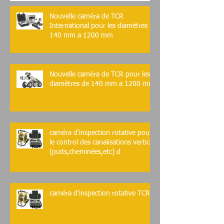
Nouvelle caméra de TCR
International pour les diamètres
140 mm a 1200 mm
Nouvelle caméra de TCR pour les
diamètres de 140 mm a 1200 mm
caméra d'inspection rotative pour
le control des canalisations vertical
(puits,cheminées,etc) d
caméra d'inspection rotative TCR