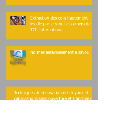
Extraction des colis hautement
irradié par le robot et caméra de
TCR International
Normes assainissement a savoir
Techniques de rénovation des tuyaux et
canalisations sans ouverture et tranchée de
TCR International
Systemes de réversion pour les conduites
et canalisations domestiques et autres