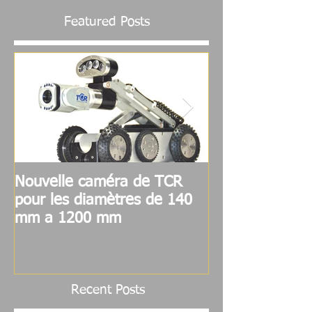
Featured Posts
Nouvelle caméra de TCR
Extraction des 
pour les diamètres de 140
hautement irra
mm a 1200 mm
robot et camé
International
Recent Posts